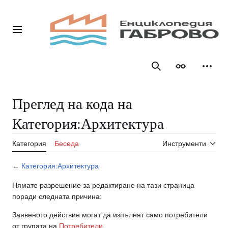
Направо
към
съдържанието
Главно меню
Търсене
Облик
Лични
Преглед на кода на
Категория:Архитектура
Категория
Беседа
Инструменти
←
Категория:Архитектура
Нямате разрешение за редактиране на тази страница
поради следната причина:
Заявеното действие могат да изпълнят само потребители
от групата на
Потребители
.